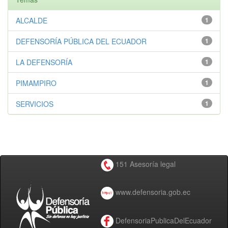
ALCALDE
1
DEFENSORÍA PÚBLICA DEL ECUADOR
1
LA DEFENSORÍA
1
PIMAMPIRO
1
SERVICIOS
1
151 Asesoría legal
www.defensoria.gob.ec
DefensoriaPublicaDelEcuador