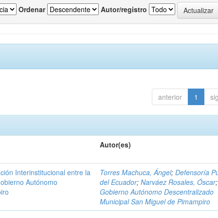
Ordenar
Autor/registro
anterior
1
si
Autor(es)
n Interinstitucional entre la
Torres Machuca, Ángel
;
Defensoría Pú
 Gobierno Autónomo
del Ecuador
;
Narváez Rosales, Óscar
;
iro
Gobierno Autónomo Descentralizado
Municipal San Miguel de Pimampiro