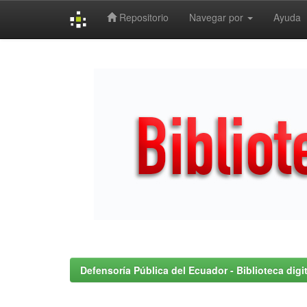
Repositorio
Navegar por
Ayuda
Skip
navigation
Defensoría Pública del Ecuador - Biblioteca digit