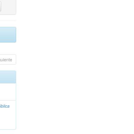
guiente
blica