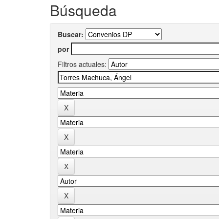
Búsqueda
Buscar:
por
Filtros actuales: