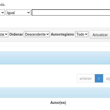
eda.
Ordenar
Autor/registro
anterior
1
si
Autor(es)