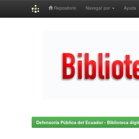
Repositorio
Navegar por
Ayuda
Skip
navigation
Defensoría Pública del Ecuador - Biblioteca digit