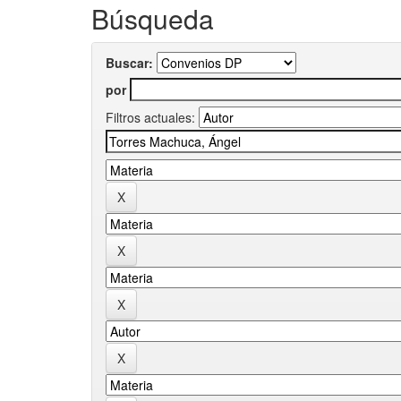
Búsqueda
Buscar:
por
Filtros actuales: