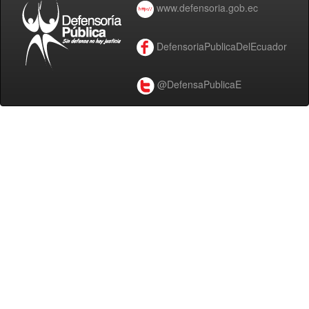
www.defensoria.gob.ec
DefensoriaPublicaDelEcuador
@DefensaPublicaE