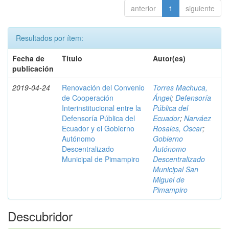
anterior
1
siguiente
Resultados por ítem:
Fecha de
Título
Autor(es)
publicación
2019-04-24
Renovación del Convenio
Torres Machuca,
de Cooperación
Ángel
;
Defensoría
Interinstitucional entre la
Pública del
Defensoría Pública del
Ecuador
;
Narváez
Ecuador y el Gobierno
Rosales, Óscar
;
Autónomo
Gobierno
Descentralizado
Autónomo
Municipal de Pimampiro
Descentralizado
Municipal San
Miguel de
Pimampiro
Descubridor