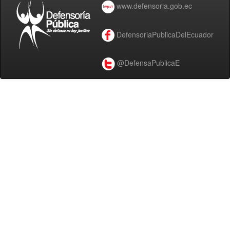
www.defensoria.gob.ec
DefensoriaPublicaDelEcuador
@DefensaPublicaE