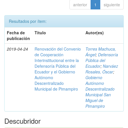
anterior
1
siguiente
Resultados por ítem:
Fecha de
Título
Autor(es)
publicación
2019-04-24
Renovación del Convenio
Torres Machuca,
de Cooperación
Ángel
;
Defensoría
Interinstitucional entre la
Pública del
Defensoría Pública del
Ecuador
;
Narváez
Ecuador y el Gobierno
Rosales, Óscar
;
Autónomo
Gobierno
Descentralizado
Autónomo
Municipal de Pimampiro
Descentralizado
Municipal San
Miguel de
Pimampiro
Descubridor