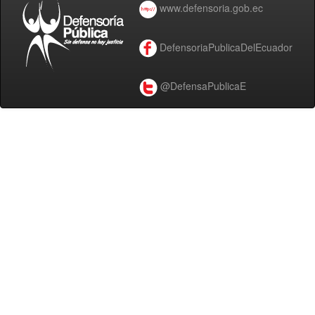
www.defensoria.gob.ec
DefensoriaPublicaDelEcuador
@DefensaPublicaE