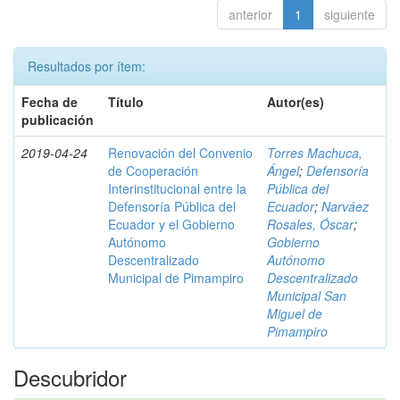
anterior
1
siguiente
Resultados por ítem:
Fecha de
Título
Autor(es)
publicación
2019-04-24
Renovación del Convenio
Torres Machuca,
de Cooperación
Ángel
;
Defensoría
Interinstitucional entre la
Pública del
Defensoría Pública del
Ecuador
;
Narváez
Ecuador y el Gobierno
Rosales, Óscar
;
Autónomo
Gobierno
Descentralizado
Autónomo
Municipal de Pimampiro
Descentralizado
Municipal San
Miguel de
Pimampiro
Descubridor