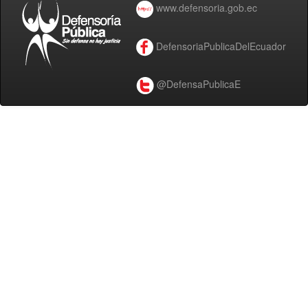
www.defensoria.gob.ec
DefensoriaPublicaDelEcuador
@DefensaPublicaE