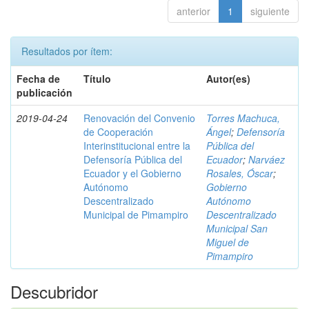
anterior
1
siguiente
Resultados por ítem:
Fecha de
Título
Autor(es)
publicación
2019-04-24
Renovación del Convenio
Torres Machuca,
de Cooperación
Ángel
;
Defensoría
Interinstitucional entre la
Pública del
Defensoría Pública del
Ecuador
;
Narváez
Ecuador y el Gobierno
Rosales, Óscar
;
Autónomo
Gobierno
Descentralizado
Autónomo
Municipal de Pimampiro
Descentralizado
Municipal San
Miguel de
Pimampiro
Descubridor