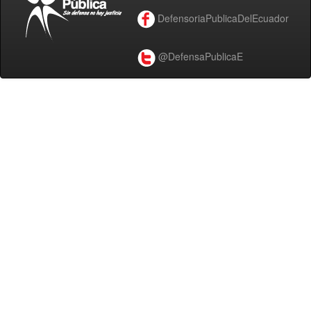
DefensoriaPublicaDelEcuador
@DefensaPublicaE