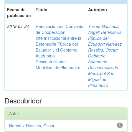
Fecha de
Título
Autor(es)
publicación
2019-04-24
Renovación del Convenio
Torres Machuca,
de Cooperación
Ángel
;
Defensoría
Interinstitucional entre la
Pública del
Defensoría Pública del
Ecuador
;
Narváez
Ecuador y el Gobierno
Rosales, Óscar
;
Autónomo
Gobierno
Descentralizado
Autónomo
Municipal de Pimampiro
Descentralizado
Municipal San
Miguel de
Pimampiro
Descubridor
Autor
Narváez Rosales, Óscar
1