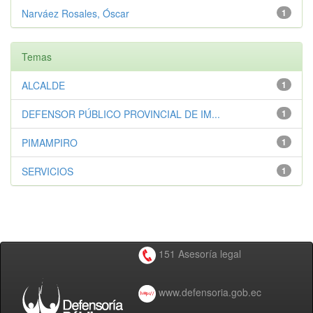
Narváez Rosales, Óscar
1
Temas
ALCALDE
1
DEFENSOR PÚBLICO PROVINCIAL DE IM...
1
PIMAMPIRO
1
SERVICIOS
1
151 Asesoría legal
www.defensoria.gob.ec