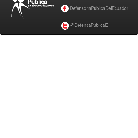
DefensoriaPublicaDelEcuador
@DefensaPublicaE