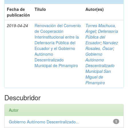
Fecha de
Título
Autor(es)
publicación
2019-04-24
Renovación del Convenio
Torres Machuca,
de Cooperación
Ángel
;
Defensoría
Interinstitucional entre la
Pública del
Defensoría Pública del
Ecuador
;
Narváez
Ecuador y el Gobierno
Rosales, Óscar
;
Autónomo
Gobierno
Descentralizado
Autónomo
Municipal de Pimampiro
Descentralizado
Municipal San
Miguel de
Pimampiro
Descubridor
Autor
Gobierno Autónomo Descentralizado...
1