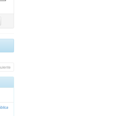
guiente
blica