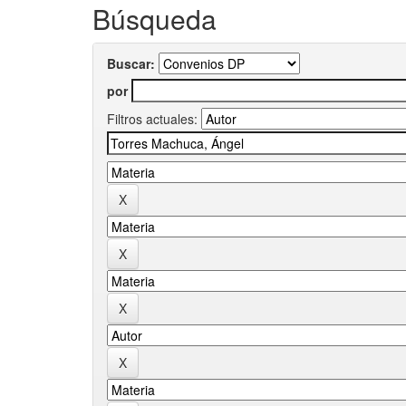
Búsqueda
Buscar:
por
Filtros actuales: