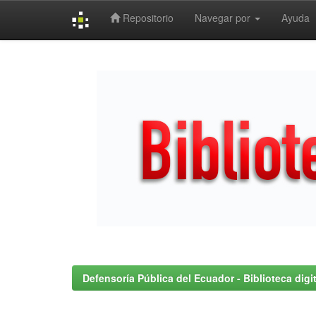
Repositorio
Navegar por
Ayuda
Skip
navigation
Defensoría Pública del Ecuador - Biblioteca digit