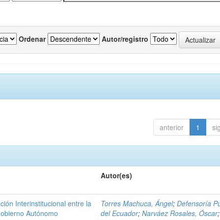
Ordenar
Autor/registro
anterior
1
si
Autor(es)
n Interinstitucional entre la
Torres Machuca, Ángel
;
Defensoría Pú
 Gobierno Autónomo
del Ecuador
;
Narváez Rosales, Óscar
;