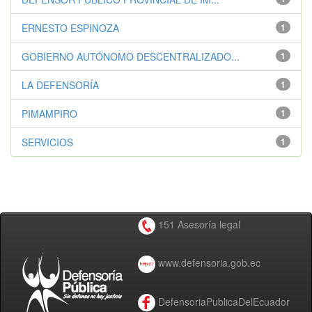
ERNESTO ESPINOZA
1
GOBIERNO AUTÓNOMO DESCENTRALIZADO...
1
LA DEFENSORÍA
1
PIMAMPIRO
1
SERVICIOS
1
151 Asesoría legal
www.defensoria.gob.ec
DefensoriaPublicaDelEcuador