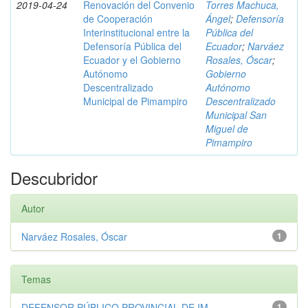
2019-04-24
Renovación del Convenio
Torres Machuca,
de Cooperación
Ángel
;
Defensoría
Interinstitucional entre la
Pública del
Defensoría Pública del
Ecuador
;
Narváez
Ecuador y el Gobierno
Rosales, Óscar
;
Autónomo
Gobierno
Descentralizado
Autónomo
Municipal de Pimampiro
Descentralizado
Municipal San
Miguel de
Pimampiro
Descubridor
Autor
Narváez Rosales, Óscar
1
Temas
DEFENSOR PÚBLICO PROVINCIAL DE IM...
1