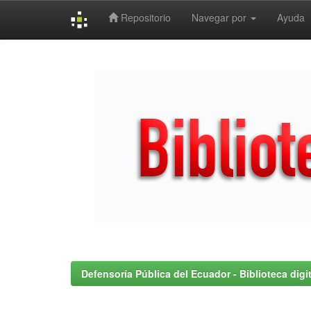
Repositorio
Navegar por
Ayuda
Skip
navigation
Defensoría Pública del Ecuador - Biblioteca digit