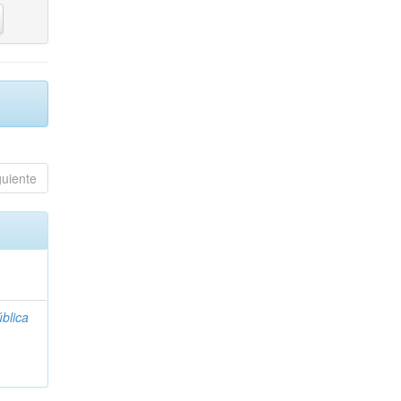
guiente
blica