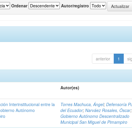
Ordenar
Autor/registro
anterior
1
si
Autor(es)
n Interinstitucional entre la
Torres Machuca, Ángel
;
Defensoría Pú
 Gobierno Autónomo
del Ecuador
;
Narváez Rosales, Óscar
;
iro
Gobierno Autónomo Descentralizado
Municipal San Miguel de Pimampiro