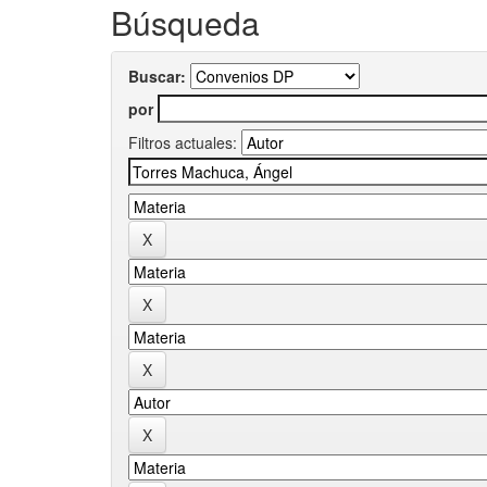
Búsqueda
Buscar:
por
Filtros actuales: