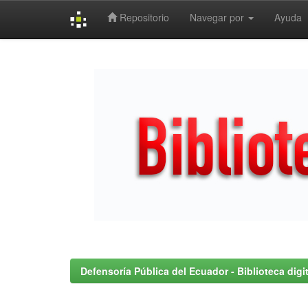
Repositorio
Navegar por
Ayuda
Skip
navigation
Defensoría Pública del Ecuador - Biblioteca digit