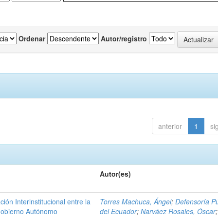
Ordenar
Autor/registro
anterior
1
si
Autor(es)
n Interinstitucional entre la
Torres Machuca, Ángel
;
Defensoría Pú
 Gobierno Autónomo
del Ecuador
;
Narváez Rosales, Óscar
;