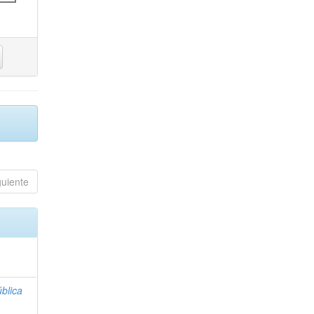
guiente
blica