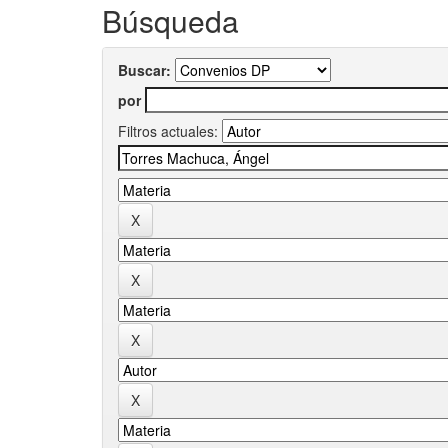
Búsqueda
Buscar:
por
Filtros actuales: