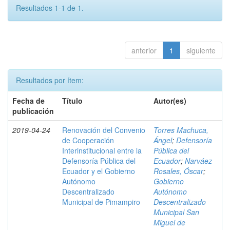
Resultados 1-1 de 1.
anterior
1
siguiente
Resultados por ítem:
Fecha de
Título
Autor(es)
publicación
2019-04-24
Renovación del Convenio
Torres Machuca,
de Cooperación
Ángel
;
Defensoría
Interinstitucional entre la
Pública del
Defensoría Pública del
Ecuador
;
Narváez
Ecuador y el Gobierno
Rosales, Óscar
;
Autónomo
Gobierno
Descentralizado
Autónomo
Municipal de Pimampiro
Descentralizado
Municipal San
Miguel de