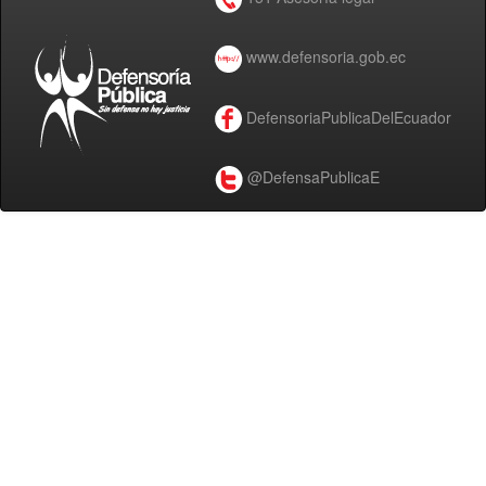
www.defensoria.gob.ec
DefensoriaPublicaDelEcuador
@DefensaPublicaE