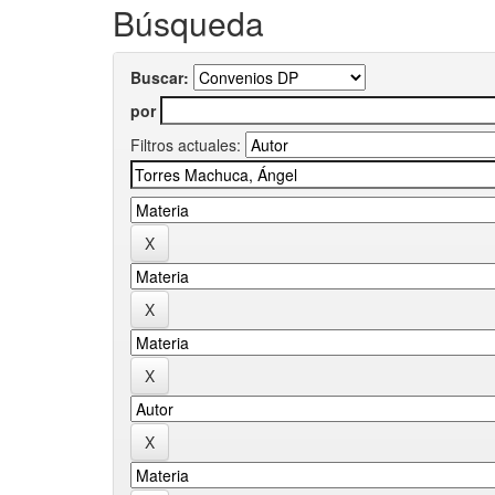
Búsqueda
Buscar:
por
Filtros actuales: