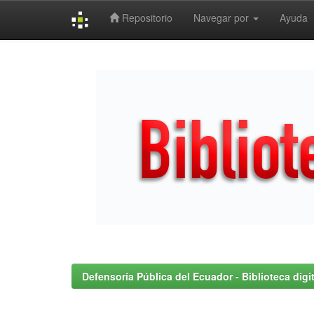
Repositorio
Navegar por
Ayuda
Skip
navigation
Defensoría Pública del Ecuador - Biblioteca digit