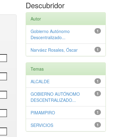
Descubridor
Autor
Gobierno Autónomo
1
Descentralizado...
Narváez Rosales, Óscar
1
Temas
ALCALDE
1
GOBIERNO AUTÓNOMO
1
DESCENTRALIZADO...
PIMAMPIRO
1
SERVICIOS
1