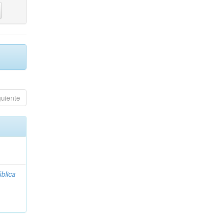
guiente
blica