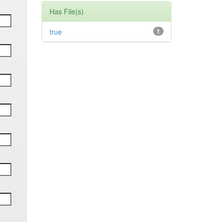
Has File(s)
true
1