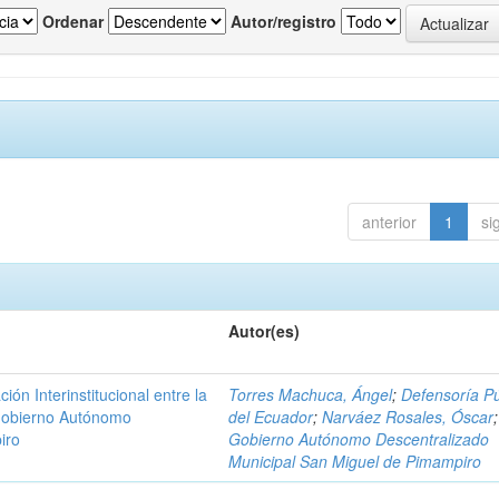
Ordenar
Autor/registro
anterior
1
si
Autor(es)
n Interinstitucional entre la
Torres Machuca, Ángel
;
Defensoría Pú
 Gobierno Autónomo
del Ecuador
;
Narváez Rosales, Óscar
;
iro
Gobierno Autónomo Descentralizado
Municipal San Miguel de Pimampiro