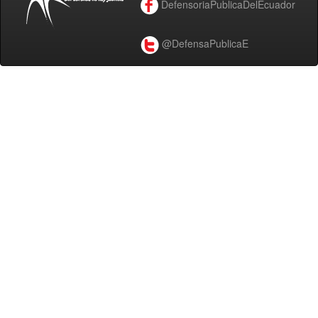
DefensoriaPublicaDelEcuador
@DefensaPublicaE