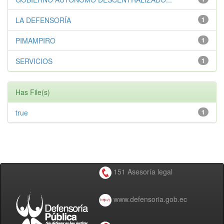
LA DEFENSORÍA
1
PIMAMPIRO
1
SERVICIOS
1
Has File(s)
true
1
151 Asesoría legal
www.defensoria.gob.ec