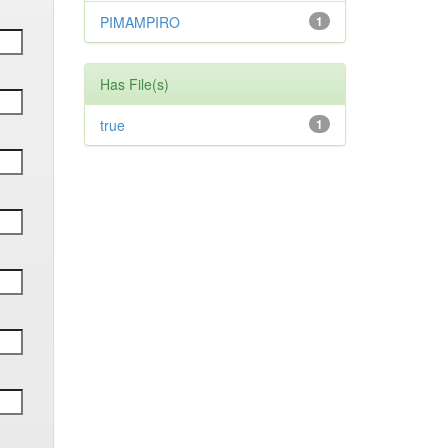
PIMAMPIRO
1
Has File(s)
true
1