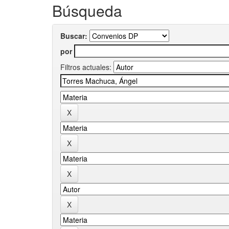
Búsqueda
Buscar:
por
Filtros actuales: