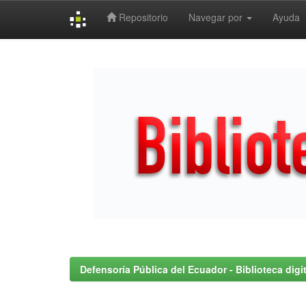
Repositorio
Navegar por
Ayuda
Skip
navigation
Defensoría Pública del Ecuador - Biblioteca digit