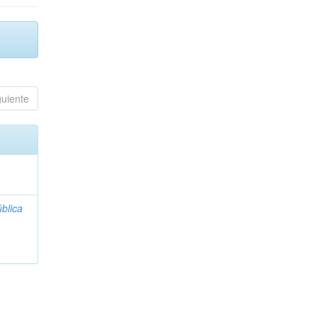
guiente
blica