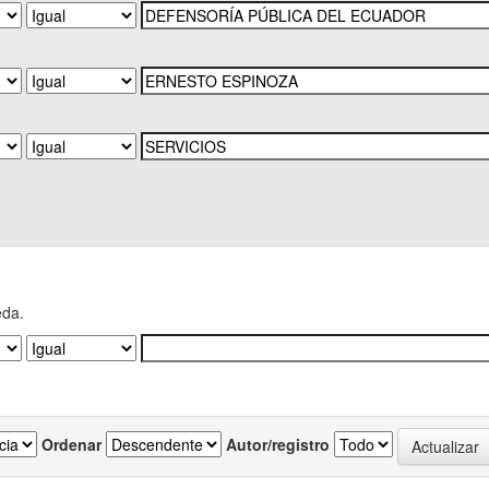
eda.
Ordenar
Autor/registro