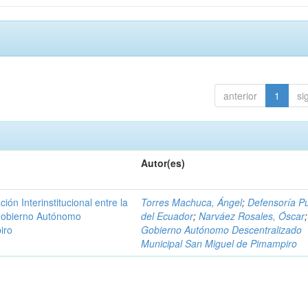
anterior
1
si
Autor(es)
n Interinstitucional entre la
Torres Machuca, Ángel
;
Defensoría Pú
 Gobierno Autónomo
del Ecuador
;
Narváez Rosales, Óscar
;
iro
Gobierno Autónomo Descentralizado
Municipal San Miguel de Pimampiro