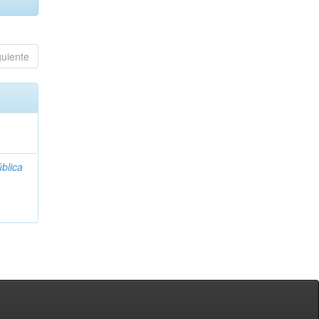
guiente
blica