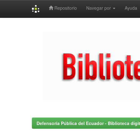
Repositorio
Navegar por
Ayuda
Skip
navigation
Defensoría Pública del Ecuador - Biblioteca digit