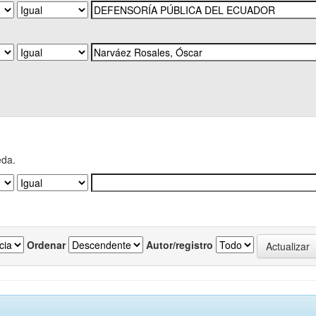
eda.
Ordenar
Autor/registro