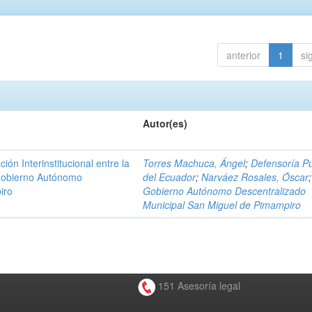
anterior
1
si
Autor(es)
n Interinstitucional entre la
Torres Machuca, Ángel
;
Defensoría Pú
 Gobierno Autónomo
del Ecuador
;
Narváez Rosales, Óscar
;
iro
Gobierno Autónomo Descentralizado
Municipal San Miguel de Pimampiro
151 Asesoría legal