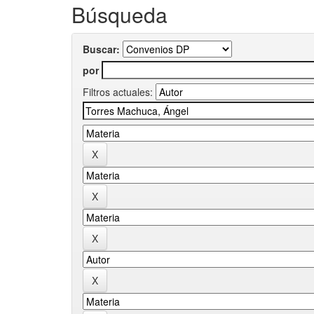
Búsqueda
Buscar:
por
Filtros actuales: