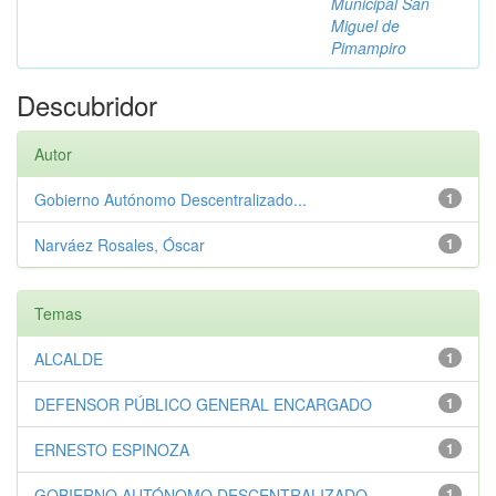
Municipal San
Miguel de
Pimampiro
Descubridor
Autor
Gobierno Autónomo Descentralizado...
1
Narváez Rosales, Óscar
1
Temas
ALCALDE
1
DEFENSOR PÚBLICO GENERAL ENCARGADO
1
ERNESTO ESPINOZA
1
GOBIERNO AUTÓNOMO DESCENTRALIZADO...
1