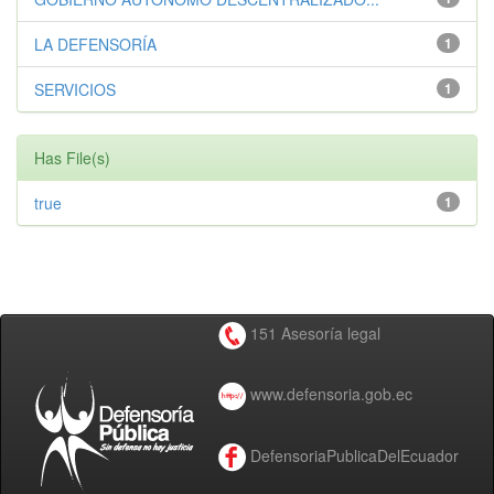
LA DEFENSORÍA
1
SERVICIOS
1
Has File(s)
true
1
151 Asesoría legal
www.defensoria.gob.ec
DefensoriaPublicaDelEcuador