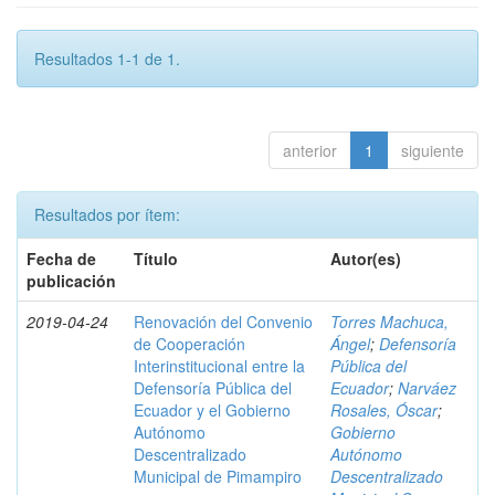
Resultados 1-1 de 1.
anterior
1
siguiente
Resultados por ítem:
Fecha de
Título
Autor(es)
publicación
2019-04-24
Renovación del Convenio
Torres Machuca,
de Cooperación
Ángel
;
Defensoría
Interinstitucional entre la
Pública del
Defensoría Pública del
Ecuador
;
Narváez
Ecuador y el Gobierno
Rosales, Óscar
;
Autónomo
Gobierno
Descentralizado
Autónomo
Municipal de Pimampiro
Descentralizado