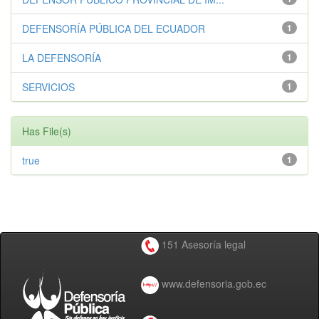
DEFENSORÍA PÚBLICA DEL ECUADOR
1
LA DEFENSORÍA
1
SERVICIOS
1
Has File(s)
true
1
151 Asesoría legal
www.defensoria.gob.ec