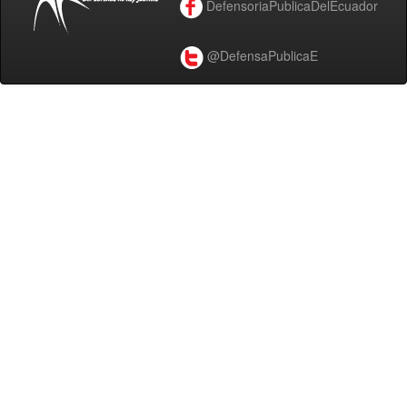
DefensoriaPublicaDelEcuador
@DefensaPublicaE