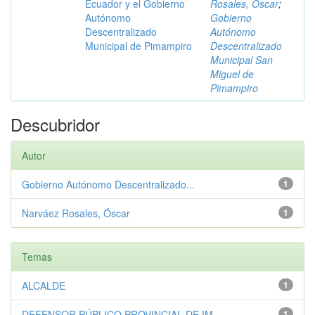
Ecuador y el Gobierno
Rosales, Óscar
;
Autónomo
Gobierno
Descentralizado
Autónomo
Municipal de Pimampiro
Descentralizado
Municipal San
Miguel de
Pimampiro
Descubridor
Autor
Gobierno Autónomo Descentralizado...
1
Narváez Rosales, Óscar
1
Temas
ALCALDE
1
DEFENSOR PÚBLICO PROVINCIAL DE IM...
1