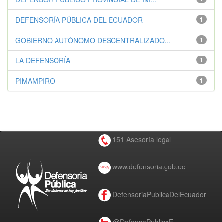
DEFENSORÍA PÚBLICA DEL ECUADOR
1
GOBIERNO AUTÓNOMO DESCENTRALIZADO...
1
LA DEFENSORÍA
1
PIMAMPIRO
1
151 Asesoría legal
www.defensoria.gob.ec
DefensoriaPublicaDelEcuador
@DefensaPublicaE