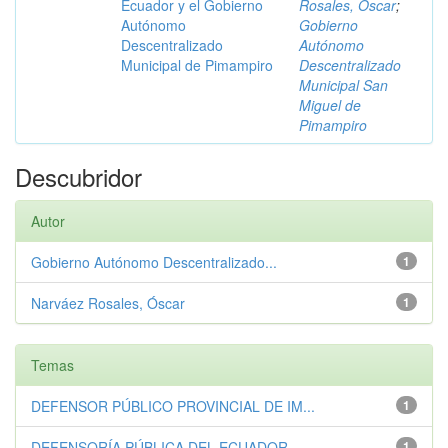
Ecuador y el Gobierno
Rosales, Óscar
;
Autónomo
Gobierno
Descentralizado
Autónomo
Municipal de Pimampiro
Descentralizado
Municipal San
Miguel de
Pimampiro
Descubridor
Autor
Gobierno Autónomo Descentralizado...
1
Narváez Rosales, Óscar
1
Temas
DEFENSOR PÚBLICO PROVINCIAL DE IM...
1
DEFENSORÍA PÚBLICA DEL ECUADOR
1