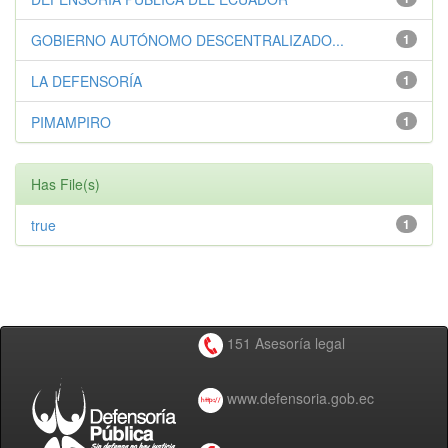
GOBIERNO AUTÓNOMO DESCENTRALIZADO...
1
LA DEFENSORÍA
1
PIMAMPIRO
1
Has File(s)
true
1
151 Asesoría legal
www.defensoria.gob.ec