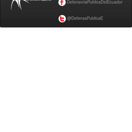
DefensoriaPublicaDelEcuador
@DefensaPublicaE