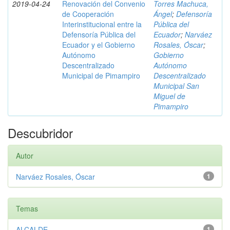
2019-04-24
Renovación del Convenio
Torres Machuca,
de Cooperación
Ángel
;
Defensoría
Interinstitucional entre la
Pública del
Defensoría Pública del
Ecuador
;
Narváez
Ecuador y el Gobierno
Rosales, Óscar
;
Autónomo
Gobierno
Descentralizado
Autónomo
Municipal de Pimampiro
Descentralizado
Municipal San
Miguel de
Pimampiro
Descubridor
Autor
Narváez Rosales, Óscar
1
Temas
ALCALDE
1