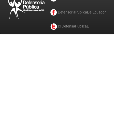
DefensoriaPublicaDelEcuador
@DefensaPublicaE