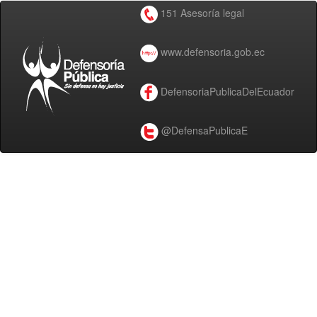
151 Asesoría legal
www.defensoria.gob.ec
DefensoriaPublicaDelEcuador
@DefensaPublicaE