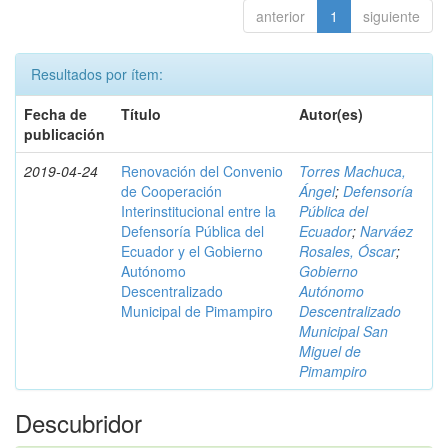
anterior
1
siguiente
Resultados por ítem:
Fecha de
Título
Autor(es)
publicación
2019-04-24
Renovación del Convenio
Torres Machuca,
de Cooperación
Ángel
;
Defensoría
Interinstitucional entre la
Pública del
Defensoría Pública del
Ecuador
;
Narváez
Ecuador y el Gobierno
Rosales, Óscar
;
Autónomo
Gobierno
Descentralizado
Autónomo
Municipal de Pimampiro
Descentralizado
Municipal San
Miguel de
Pimampiro
Descubridor