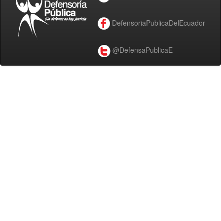
DefensoriaPublicaDelEcuador
@DefensaPublicaE