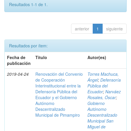
Resultados 1-1 de 1.
anterior
1
siguiente
Resultados por ítem:
Fecha de
Título
Autor(es)
publicación
2019-04-24
Renovación del Convenio
Torres Machuca,
de Cooperación
Ángel
;
Defensoría
Interinstitucional entre la
Pública del
Defensoría Pública del
Ecuador
;
Narváez
Ecuador y el Gobierno
Rosales, Óscar
;
Autónomo
Gobierno
Descentralizado
Autónomo
Municipal de Pimampiro
Descentralizado
Municipal San
Miguel de