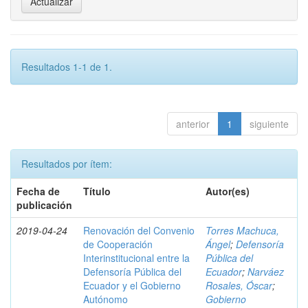
Resultados 1-1 de 1.
anterior
1
siguiente
Resultados por ítem:
Fecha de
Título
Autor(es)
publicación
2019-04-24
Renovación del Convenio
Torres Machuca,
de Cooperación
Ángel
;
Defensoría
Interinstitucional entre la
Pública del
Defensoría Pública del
Ecuador
;
Narváez
Ecuador y el Gobierno
Rosales, Óscar
;
Autónomo
Gobierno