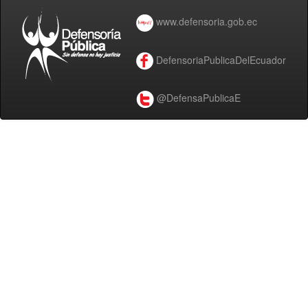
www.defensoria.gob.ec
DefensoriaPublicaDelEcuador
@DefensaPublicaE