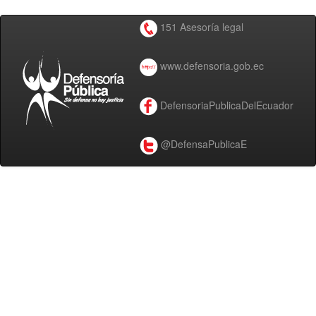
151 Asesoría legal
www.defensoria.gob.ec
DefensoriaPublicaDelEcuador
@DefensaPublicaE