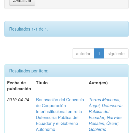
Resultados 1-1 de 1.
anterior
1
siguiente
Resultados por ítem:
Fecha de
Título
Autor(es)
publicación
2019-04-24
Renovación del Convenio
Torres Machuca,
de Cooperación
Ángel
;
Defensoría
Interinstitucional entre la
Pública del
Defensoría Pública del
Ecuador
;
Narváez
Ecuador y el Gobierno
Rosales, Óscar
;
Autónomo
Gobierno