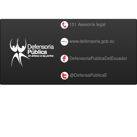
151 Asesoría legal
www.defensoria.gob.ec
DefensoriaPublicaDelEcuador
@DefensaPublicaE