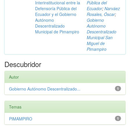
Interinstitucional entre la
Pública del
Defensoría Pública del
Ecuador
;
Narváez
Ecuador y el Gobierno
Rosales, Óscar
;
Autónomo
Gobierno
Descentralizado
Autónomo
Municipal de Pimampiro
Descentralizado
Municipal San
Miguel de
Pimampiro
Descubridor
Autor
Gobierno Autónomo Descentralizado...
1
Temas
PIMAMPIRO
1