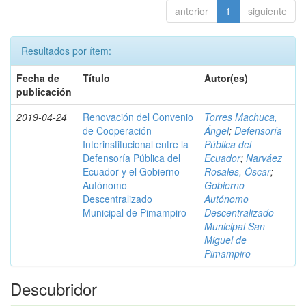
anterior
1
siguiente
Resultados por ítem:
Fecha de
Título
Autor(es)
publicación
2019-04-24
Renovación del Convenio
Torres Machuca,
de Cooperación
Ángel
;
Defensoría
Interinstitucional entre la
Pública del
Defensoría Pública del
Ecuador
;
Narváez
Ecuador y el Gobierno
Rosales, Óscar
;
Autónomo
Gobierno
Descentralizado
Autónomo
Municipal de Pimampiro
Descentralizado
Municipal San
Miguel de
Pimampiro
Descubridor