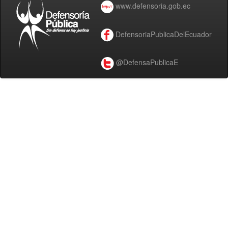
www.defensoria.gob.ec
DefensoriaPublicaDelEcuador
@DefensaPublicaE