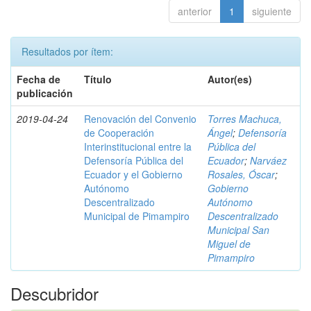
anterior
1
siguiente
Resultados por ítem:
Fecha de
Título
Autor(es)
publicación
2019-04-24
Renovación del Convenio
Torres Machuca,
de Cooperación
Ángel
;
Defensoría
Interinstitucional entre la
Pública del
Defensoría Pública del
Ecuador
;
Narváez
Ecuador y el Gobierno
Rosales, Óscar
;
Autónomo
Gobierno
Descentralizado
Autónomo
Municipal de Pimampiro
Descentralizado
Municipal San
Miguel de
Pimampiro
Descubridor