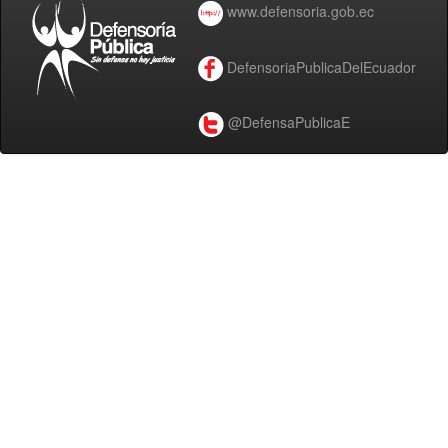
www.defensoria.gob.ec
DefensoriaPublicaDelEcuador
@DefensaPublicaE