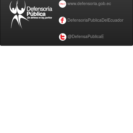
www.defensoria.gob.ec
DefensoriaPublicaDelEcuador
@DefensaPublicaE