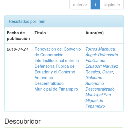
anterior
1
siguiente
Resultados por ítem:
Fecha de
Título
Autor(es)
publicación
2019-04-24
Renovación del Convenio
Torres Machuca,
de Cooperación
Ángel
;
Defensoría
Interinstitucional entre la
Pública del
Defensoría Pública del
Ecuador
;
Narváez
Ecuador y el Gobierno
Rosales, Óscar
;
Autónomo
Gobierno
Descentralizado
Autónomo
Municipal de Pimampiro
Descentralizado
Municipal San
Miguel de
Pimampiro
Descubridor