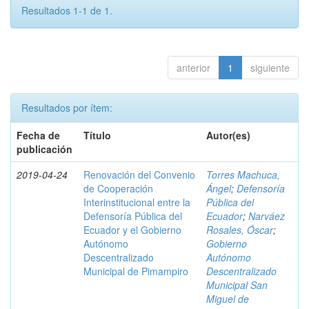
Resultados 1-1 de 1.
anterior
1
siguiente
Resultados por ítem:
Fecha de
Título
Autor(es)
publicación
2019-04-24
Renovación del Convenio
Torres Machuca,
de Cooperación
Ángel
;
Defensoría
Interinstitucional entre la
Pública del
Defensoría Pública del
Ecuador
;
Narváez
Ecuador y el Gobierno
Rosales, Óscar
;
Autónomo
Gobierno
Descentralizado
Autónomo
Municipal de Pimampiro
Descentralizado
Municipal San
Miguel de