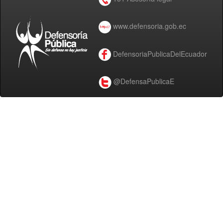
www.defensoria.gob.ec
DefensoriaPublicaDelEcuador
@DefensaPublicaE