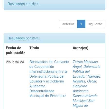
Resultados 1-1 de 1.
anterior
1
siguiente
Resultados por ítem:
Fecha de
Título
Autor(es)
publicación
2019-04-24
Renovación del Convenio
Torres Machuca,
de Cooperación
Ángel
;
Defensoría
Interinstitucional entre la
Pública del
Defensoría Pública del
Ecuador
;
Narváez
Ecuador y el Gobierno
Rosales, Óscar
;
Autónomo
Gobierno
Descentralizado
Autónomo
Municipal de Pimampiro
Descentralizado
Municipal San
Miguel de