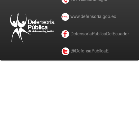
www.defensoria.gob.ec
DefensoriaPublicaDelEcuador
@DefensaPublicaE