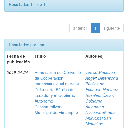
Resultados 1-1 de 1.
anterior
1
siguiente
Resultados por ítem:
Fecha de
Título
Autor(es)
publicación
2019-04-24
Renovación del Convenio
Torres Machuca,
de Cooperación
Ángel
;
Defensoría
Interinstitucional entre la
Pública del
Defensoría Pública del
Ecuador
;
Narváez
Ecuador y el Gobierno
Rosales, Óscar
;
Autónomo
Gobierno
Descentralizado
Autónomo
Municipal de Pimampiro
Descentralizado
Municipal San
Miguel de