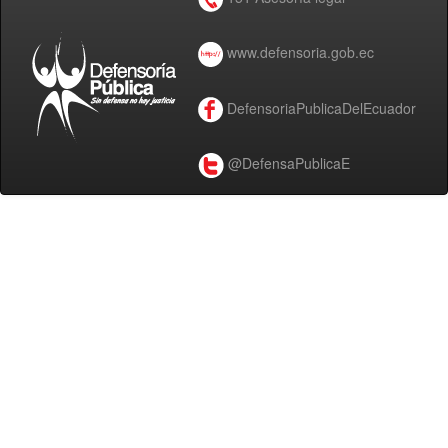
www.defensoria.gob.ec
DefensoriaPublicaDelEcuador
@DefensaPublicaE