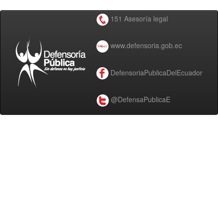
151 Asesoría legal
www.defensoria.gob.ec
DefensoriaPublicaDelEcuador
@DefensaPublicaE