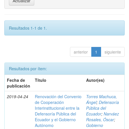
Resultados 1-1 de 1.
anterior
1
siguiente
Resultados por ítem:
Fecha de
Título
Autor(es)
publicación
2019-04-24
Renovación del Convenio
Torres Machuca,
de Cooperación
Ángel
;
Defensoría
Interinstitucional entre la
Pública del
Defensoría Pública del
Ecuador
;
Narváez
Ecuador y el Gobierno
Rosales, Óscar
;
Autónomo
Gobierno