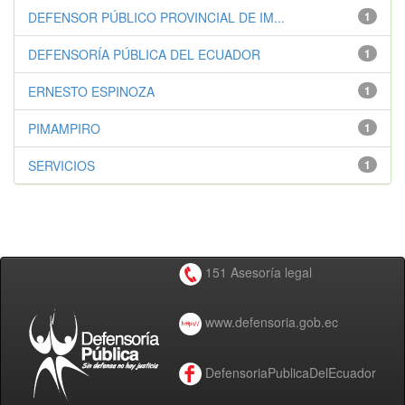
DEFENSOR PÚBLICO PROVINCIAL DE IM...
1
DEFENSORÍA PÚBLICA DEL ECUADOR
1
ERNESTO ESPINOZA
1
PIMAMPIRO
1
SERVICIOS
1
151 Asesoría legal
www.defensoria.gob.ec
DefensoriaPublicaDelEcuador