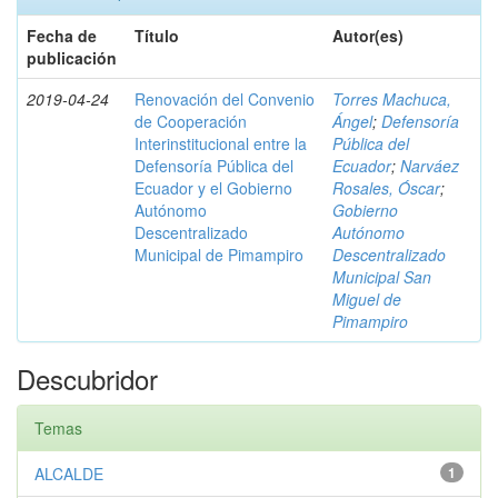
Fecha de
Título
Autor(es)
publicación
2019-04-24
Renovación del Convenio
Torres Machuca,
de Cooperación
Ángel
;
Defensoría
Interinstitucional entre la
Pública del
Defensoría Pública del
Ecuador
;
Narváez
Ecuador y el Gobierno
Rosales, Óscar
;
Autónomo
Gobierno
Descentralizado
Autónomo
Municipal de Pimampiro
Descentralizado
Municipal San
Miguel de
Pimampiro
Descubridor
Temas
ALCALDE
1