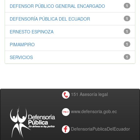
DEFENSOR PÚBLICO GENERAL ENCARGADO
1
DEFENSORÍA PÚBLICA DEL ECUADOR
1
ERNESTO ESPINOZA
1
PIMAMPIRO
1
SERVICIOS
1
151 Asesoría legal
www.defensoria.gob.ec
DefensoriaPublicaDelEcuador