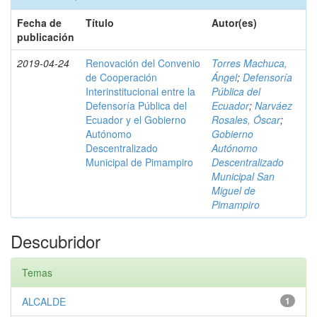
Fecha de
Título
Autor(es)
publicación
2019-04-24
Renovación del Convenio
Torres Machuca,
de Cooperación
Ángel
;
Defensoría
Interinstitucional entre la
Pública del
Defensoría Pública del
Ecuador
;
Narváez
Ecuador y el Gobierno
Rosales, Óscar
;
Autónomo
Gobierno
Descentralizado
Autónomo
Municipal de Pimampiro
Descentralizado
Municipal San
Miguel de
Pimampiro
Descubridor
Temas
ALCALDE
1