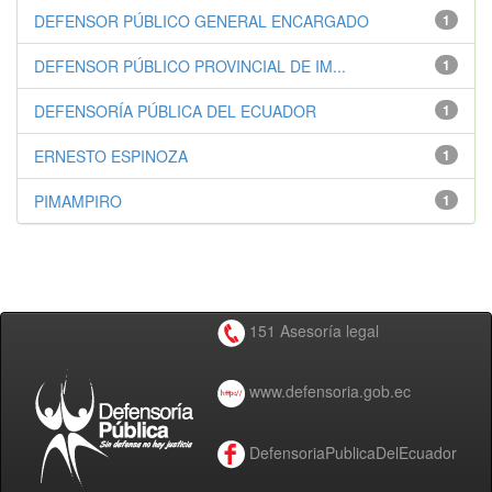
DEFENSOR PÚBLICO GENERAL ENCARGADO
1
DEFENSOR PÚBLICO PROVINCIAL DE IM...
1
DEFENSORÍA PÚBLICA DEL ECUADOR
1
ERNESTO ESPINOZA
1
PIMAMPIRO
1
151 Asesoría legal
www.defensoria.gob.ec
DefensoriaPublicaDelEcuador