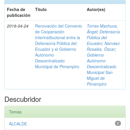
Fecha de
Título
Autor(es)
publicación
2019-04-24
Renovación del Convenio
Torres Machuca,
de Cooperación
Ángel
;
Defensoría
Interinstitucional entre la
Pública del
Defensoría Pública del
Ecuador
;
Narváez
Ecuador y el Gobierno
Rosales, Óscar
;
Autónomo
Gobierno
Descentralizado
Autónomo
Municipal de Pimampiro
Descentralizado
Municipal San
Miguel de
Pimampiro
Descubridor
Temas
ALCALDE
1