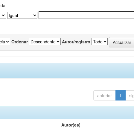
eda.
Ordenar
Autor/registro
anterior
1
si
Autor(es)