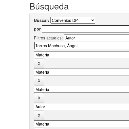
Búsqueda
Buscar:
por
Filtros actuales: