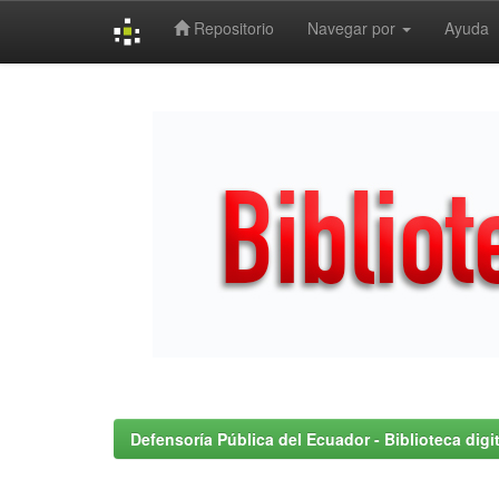
Repositorio
Navegar por
Ayuda
Skip
navigation
Defensoría Pública del Ecuador - Biblioteca digit