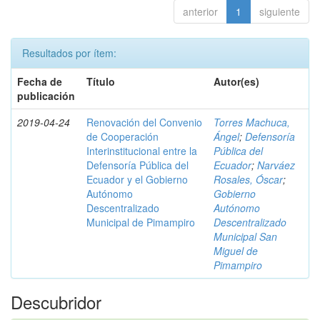
anterior
1
siguiente
Resultados por ítem:
Fecha de
Título
Autor(es)
publicación
2019-04-24
Renovación del Convenio
Torres Machuca,
de Cooperación
Ángel
;
Defensoría
Interinstitucional entre la
Pública del
Defensoría Pública del
Ecuador
;
Narváez
Ecuador y el Gobierno
Rosales, Óscar
;
Autónomo
Gobierno
Descentralizado
Autónomo
Municipal de Pimampiro
Descentralizado
Municipal San
Miguel de
Pimampiro
Descubridor