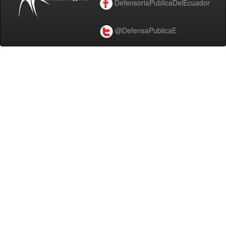
DefensoriaPublicaDelEcuador
@DefensaPublicaE