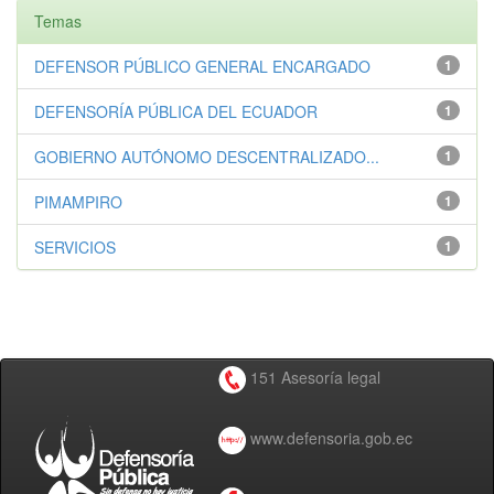
Temas
DEFENSOR PÚBLICO GENERAL ENCARGADO
1
DEFENSORÍA PÚBLICA DEL ECUADOR
1
GOBIERNO AUTÓNOMO DESCENTRALIZADO...
1
PIMAMPIRO
1
SERVICIOS
1
151 Asesoría legal
www.defensoria.gob.ec