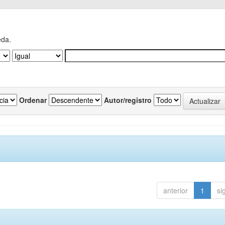
eda.
Ordenar
Autor/registro
anterior
1
si