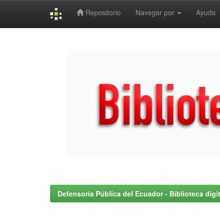
Repositorio
Navegar por
Ayuda
Skip
navigation
Defensoría Pública del Ecuador - Biblioteca digit