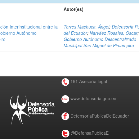
Autor(es)
n Interinstitucional entre la
Torres Machuca, Ángel
;
Defensoría Pú
 Gobierno Autónomo
del Ecuador
;
Narváez Rosales, Óscar
;
iro
Gobierno Autónomo Descentralizado
Municipal San Miguel de Pimampiro
151 Asesoría legal
www.defensoria.gob.ec
DefensoriaPublicaDelEcuador
@DefensaPublicaE