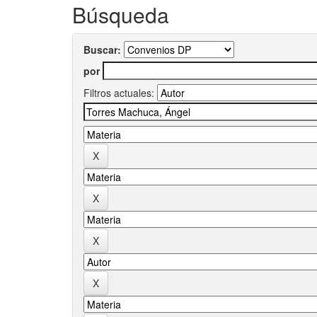
Búsqueda
Buscar:
por
Filtros actuales: