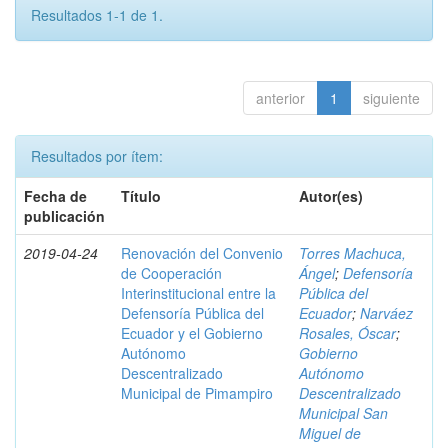
Resultados 1-1 de 1.
anterior
1
siguiente
Resultados por ítem:
Fecha de
Título
Autor(es)
publicación
2019-04-24
Renovación del Convenio
Torres Machuca,
de Cooperación
Ángel
;
Defensoría
Interinstitucional entre la
Pública del
Defensoría Pública del
Ecuador
;
Narváez
Ecuador y el Gobierno
Rosales, Óscar
;
Autónomo
Gobierno
Descentralizado
Autónomo
Municipal de Pimampiro
Descentralizado
Municipal San
Miguel de