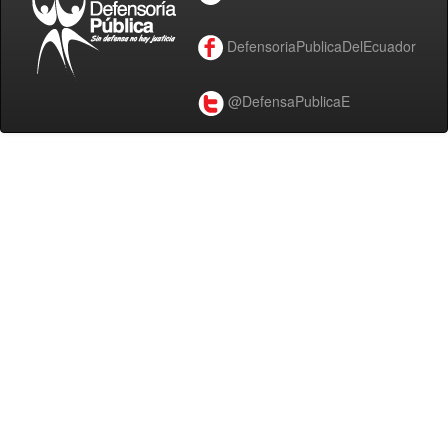
DefensoriaPublicaDelEcuador
@DefensaPublicaE