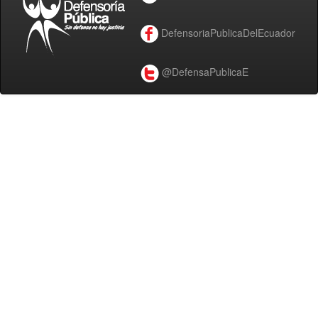
DefensoriaPublicaDelEcuador
@DefensaPublicaE