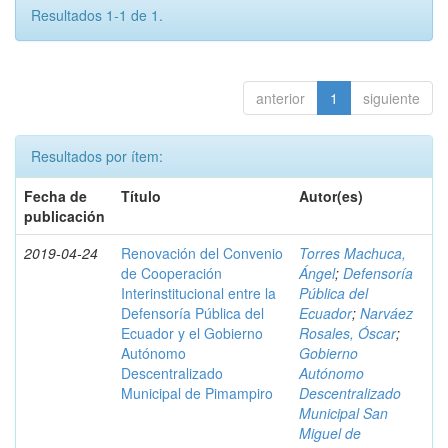
Resultados 1-1 de 1.
anterior
1
siguiente
Resultados por ítem:
Fecha de
Título
Autor(es)
publicación
2019-04-24
Renovación del Convenio
Torres Machuca,
de Cooperación
Ángel
;
Defensoría
Interinstitucional entre la
Pública del
Defensoría Pública del
Ecuador
;
Narváez
Ecuador y el Gobierno
Rosales, Óscar
;
Autónomo
Gobierno
Descentralizado
Autónomo
Municipal de Pimampiro
Descentralizado
Municipal San
Miguel de