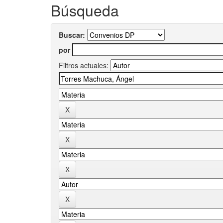
Búsqueda
Buscar:
por
Filtros actuales: