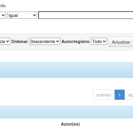
eda.
Ordenar
Autor/registro
anterior
1
si
Autor(es)