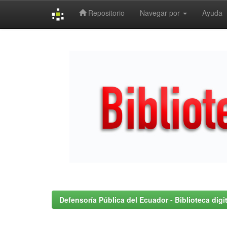
Repositorio
Navegar por
Ayuda
Skip
navigation
Defensoría Pública del Ecuador - Biblioteca digit