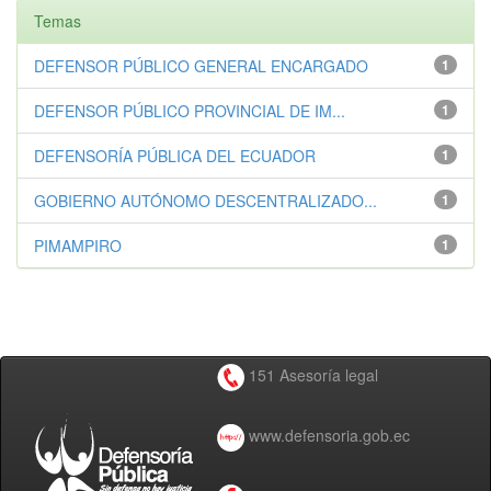
Temas
DEFENSOR PÚBLICO GENERAL ENCARGADO
1
DEFENSOR PÚBLICO PROVINCIAL DE IM...
1
DEFENSORÍA PÚBLICA DEL ECUADOR
1
GOBIERNO AUTÓNOMO DESCENTRALIZADO...
1
PIMAMPIRO
1
151 Asesoría legal
www.defensoria.gob.ec