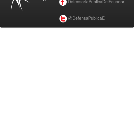
DefensoriaPublicaDelEcuador
@DefensaPublicaE