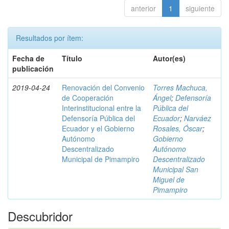
anterior
1
siguiente
Resultados por ítem:
Fecha de
Título
Autor(es)
publicación
2019-04-24
Renovación del Convenio
Torres Machuca,
de Cooperación
Ángel
;
Defensoría
Interinstitucional entre la
Pública del
Defensoría Pública del
Ecuador
;
Narváez
Ecuador y el Gobierno
Rosales, Óscar
;
Autónomo
Gobierno
Descentralizado
Autónomo
Municipal de Pimampiro
Descentralizado
Municipal San
Miguel de
Pimampiro
Descubridor