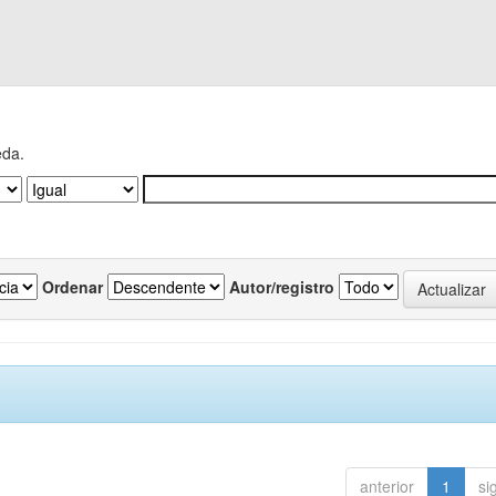
eda.
Ordenar
Autor/registro
anterior
1
si