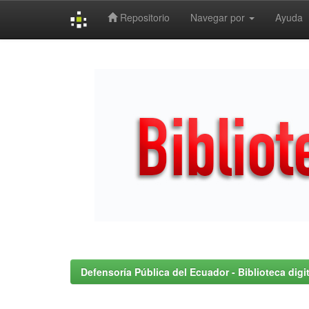
Repositorio
Navegar por
Ayuda
Skip
navigation
Defensoría Pública del Ecuador - Biblioteca digit