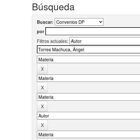
Búsqueda
Buscar:
por
Filtros actuales: