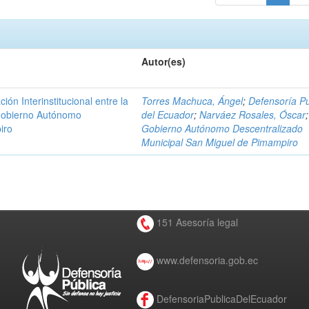
Autor(es)
n Interinstitucional entre la
Torres Machuca, Ángel
;
Defensoría Pú
 Gobierno Autónomo
del Ecuador
;
Narváez Rosales, Óscar
;
iro
Gobierno Autónomo Descentralizado
Municipal San Miguel de Pimampiro
151 Asesoría legal
www.defensoria.gob.ec
DefensoriaPublicaDelEcuador