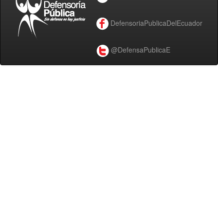
DefensoriaPublicaDelEcuador
@DefensaPublicaE