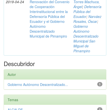
2019-04-24
Renovación del Convenio
Torres Machuca,
de Cooperación
Ángel
;
Defensoría
Interinstitucional entre la
Pública del
Defensoría Pública del
Ecuador
;
Narváez
Ecuador y el Gobierno
Rosales, Óscar
;
Autónomo
Gobierno
Descentralizado
Autónomo
Municipal de Pimampiro
Descentralizado
Municipal San
Miguel de
Pimampiro
Descubridor
Autor
Gobierno Autónomo Descentralizado...
1
Temas
ALCALDE
1