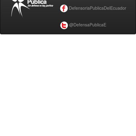
DefensoriaPublicaDelEcuador
@DefensaPublicaE