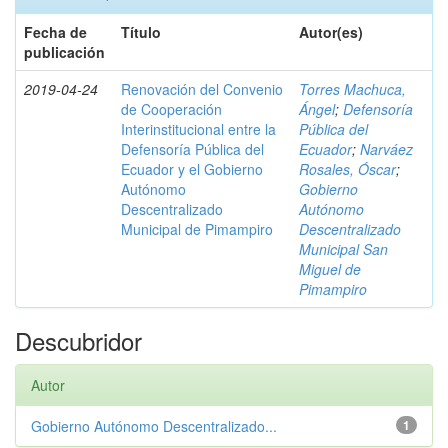
Fecha de
Título
Autor(es)
publicación
2019-04-24
Renovación del Convenio
Torres Machuca,
de Cooperación
Ángel
;
Defensoría
Interinstitucional entre la
Pública del
Defensoría Pública del
Ecuador
;
Narváez
Ecuador y el Gobierno
Rosales, Óscar
;
Autónomo
Gobierno
Descentralizado
Autónomo
Municipal de Pimampiro
Descentralizado
Municipal San
Miguel de
Pimampiro
Descubridor
Autor
Gobierno Autónomo Descentralizado...
1