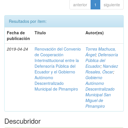
anterior
1
siguiente
Resultados por ítem:
Fecha de
Título
Autor(es)
publicación
2019-04-24
Renovación del Convenio
Torres Machuca,
de Cooperación
Ángel
;
Defensoría
Interinstitucional entre la
Pública del
Defensoría Pública del
Ecuador
;
Narváez
Ecuador y el Gobierno
Rosales, Óscar
;
Autónomo
Gobierno
Descentralizado
Autónomo
Municipal de Pimampiro
Descentralizado
Municipal San
Miguel de
Pimampiro
Descubridor