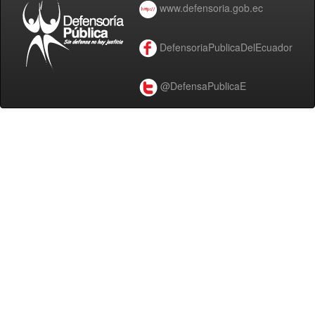
www.defensoria.gob.ec
DefensoriaPublicaDelEcuador
@DefensaPublicaE