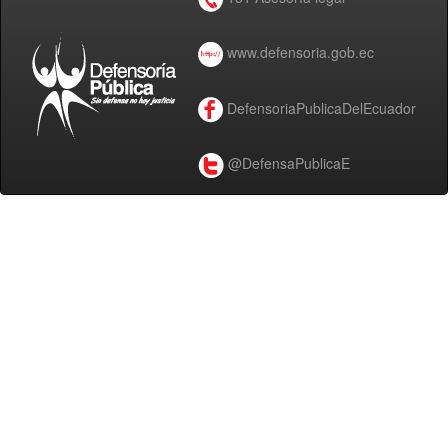
www.defensoria.gob.ec
DefensoriaPublicaDelEcuador
@DefensaPublicaE