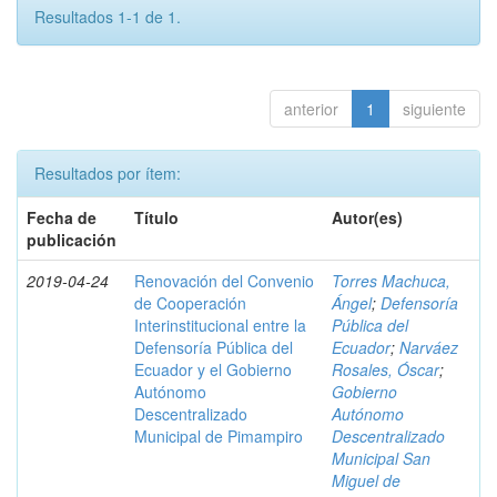
Resultados 1-1 de 1.
anterior
1
siguiente
Resultados por ítem:
Fecha de
Título
Autor(es)
publicación
2019-04-24
Renovación del Convenio
Torres Machuca,
de Cooperación
Ángel
;
Defensoría
Interinstitucional entre la
Pública del
Defensoría Pública del
Ecuador
;
Narváez
Ecuador y el Gobierno
Rosales, Óscar
;
Autónomo
Gobierno
Descentralizado
Autónomo
Municipal de Pimampiro
Descentralizado
Municipal San
Miguel de